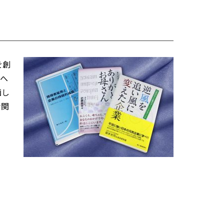
を創
術へ
画し
な関