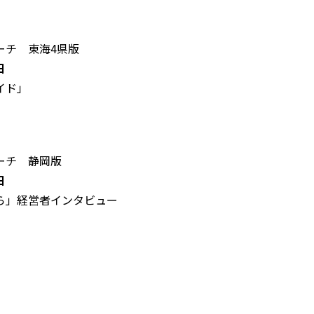
ーチ 東海4県版
日
ド」
ーチ 静岡版
日
経営者インタビュー