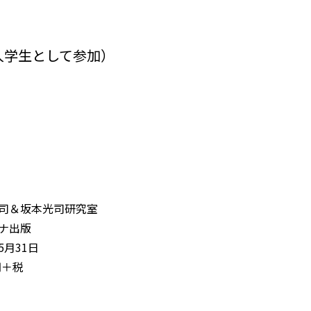
人学生として参加）
司＆坂本光司研究室
ナ出版
5月31日
円＋税