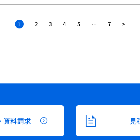
2
3
4
5
…
7
>
1
・資料請求
見