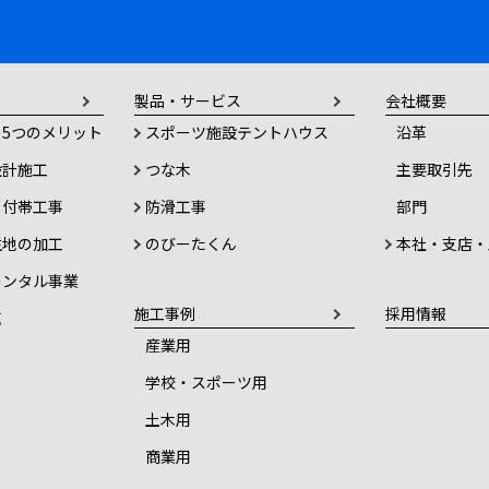
製品・サービス
会社概要
5つのメリット
スポーツ施設テントハウス
沿革
設計施工
つな木
主要取引先
・付帯工事
防滑工事
部門
生地の加工
のびーたくん
本社・支店・
レンタル事業
施工事例
採用情報
売
産業用
学校・スポーツ用
土木用
商業用