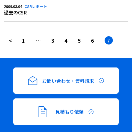
2009.03.04
CSRレポート
過去のCSR
投
<
1
…
3
4
5
6
7
稿
ナ
ビ
ゲ
お問い合わせ・資料請求
ー
シ
ョ
見積もり依頼
ン