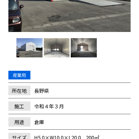
産業用
所在地
長野県
施工
令和４年３月
用途
倉庫
サイズ
H5.0×W10.0×L20.0 200㎡