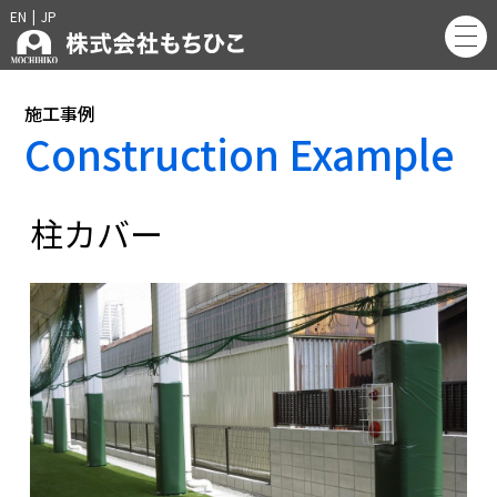
EN
|
JP
施工事例
Construction Example
柱カバー