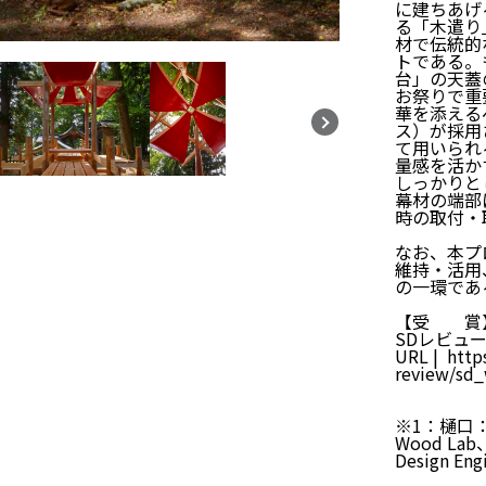
に建ちあげ
る「木遣り
材で伝統的
トである。
台」の天蓋
お祭りで重
華を添える
ス）が採用
て用いられ
量感を活か
しっかりと
幕材の端部
時の取付・
なお、本プ
維持・活用
の一環であ
【受 賞
SDレビュー
URL |
http
review/sd_
※1：樋口
Wood L
Design En