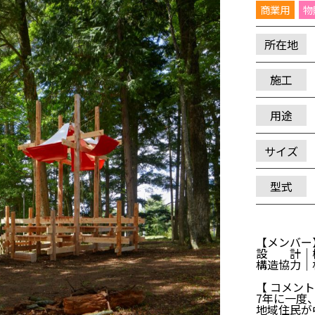
商業用
物
所在地
施工
用途
サイズ
型式
【メンバー
設 計｜樋
構造協力｜
【 コメント
7年に一度
地域住民が