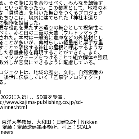
る。その際に力を合わせべく、みんなを鼓舞す
」という唄をうたう。この装置として、地域の木
な
「貫構法」
を用いた舞台をつくるプロジェク
もちひこは、境内に建てられた「神社木遣り
の製作を担当した。
要な役割を果たす木遣りの舞台として祝祭性に
べく、赤と白の二重の天蓋（ウルトラマック
された。本材は一般的に倉庫などの外装材とし
ることが多いが、幕材らしい軽量感と厚手な重
すことで隣接する神社の屋根と呼応するような
した懸垂曲線を再現することができた。また、
にマジックテープをつけることで組立解体や強風
取外しが容易にできるように配慮している。
ロジェクトは、地域の歴史、文化、自然資産の
、後世に伝承していく「乙事学プロジェクト」
る。
】
2022に入選し、SD賞を受賞。
s://www.kajima-publishing.co.jp/sd-
winner.html
：東洋大学教員、大和田：日建設計｜Nikken
ab、齋藤：齋藤遼建築事務所、村上：SCALA
gineers