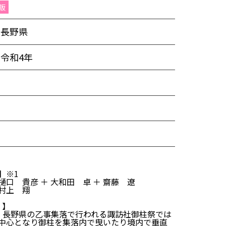
販
長野県
令和4年
】※1
口 貴彦 ＋ 大和田 卓 ＋ 齋藤 遼
村上 翔
 】
、長野県の乙事集落で行われる諏訪社御柱祭では
中心となり御柱を集落内で曳いたり境内で垂直