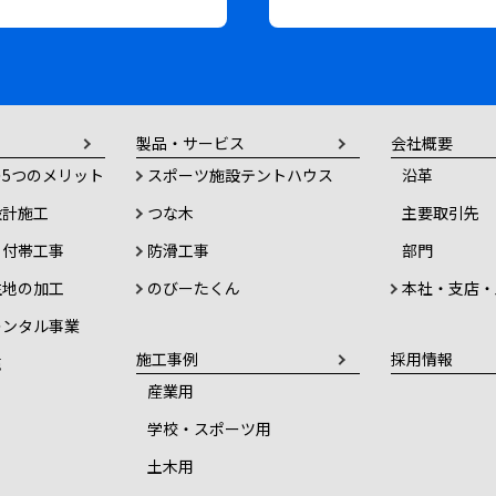
製品・サービス
会社概要
5つのメリット
スポーツ施設テントハウス
沿革
設計施工
つな木
主要取引先
・付帯工事
防滑工事
部門
生地の加工
のびーたくん
本社・支店・
レンタル事業
施工事例
採用情報
売
産業用
学校・スポーツ用
土木用