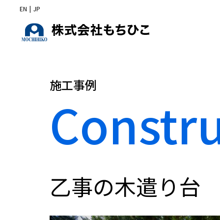
EN
|
JP
施工事例
Constr
乙事の木遣り台