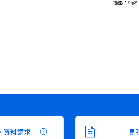
撮影：楠瀬 友
・資料請求
見