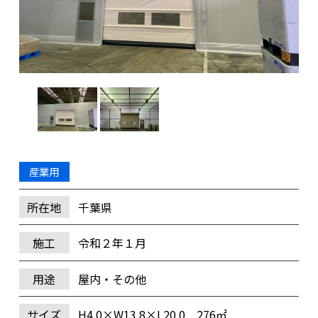
産業用
所在地
千葉県
施工
令和２年１月
用途
屋内・その他
サイズ
H4.0×W13.8×L20.0 276㎡