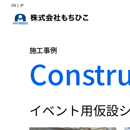
EN
|
JP
施工事例
Constr
イベント用仮設