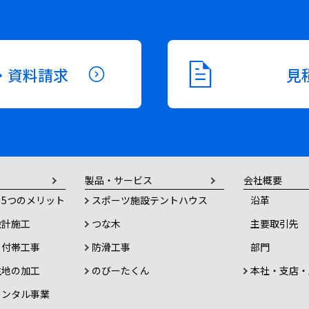
・資料請求
見
製品・サービス
会社概要
5つのメリット
スポーツ施設テントハウス
沿革
設計施工
つな木
主要取引先
・付帯工事
防滑工事
部門
生地の加工
のびーたくん
本社・支店・
レンタル事業