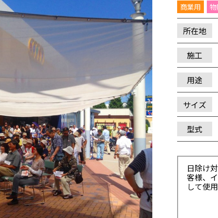
商業用
物
所在地
施工
用途
サイズ
型式
日除け対
客様、イ
して使用