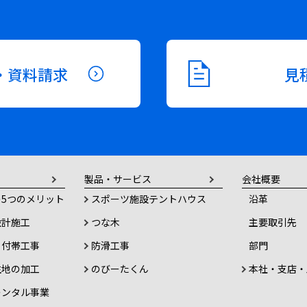
・資料請求
見
製品・サービス
会社概要
5つのメリット
スポーツ施設テントハウス
沿革
設計施工
つな木
主要取引先
・付帯工事
防滑工事
部門
生地の加工
のびーたくん
本社・支店・
レンタル事業