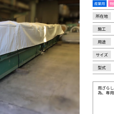
産業用
物
所在地
施工
用途
サイズ
型式
雨ざらし
為、専用