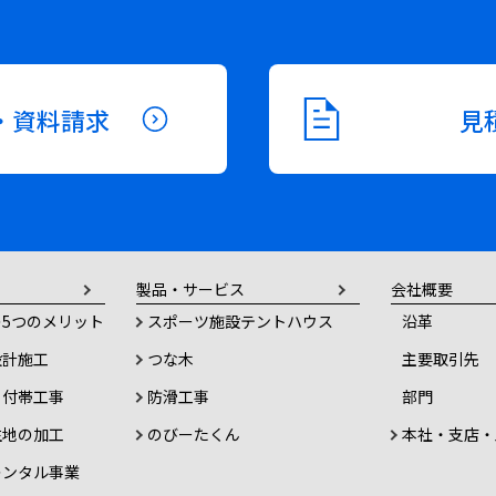
・資料請求
見
製品・サービス
会社概要
5つのメリット
スポーツ施設テントハウス
沿革
設計施工
つな木
主要取引先
・付帯工事
防滑工事
部門
生地の加工
のびーたくん
本社・支店・
レンタル事業