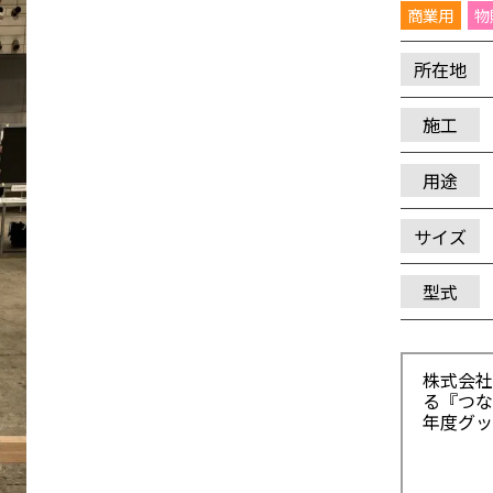
商業用
物
所在地
施工
用途
サイズ
型式
株式会社
る『つな
年度グッ