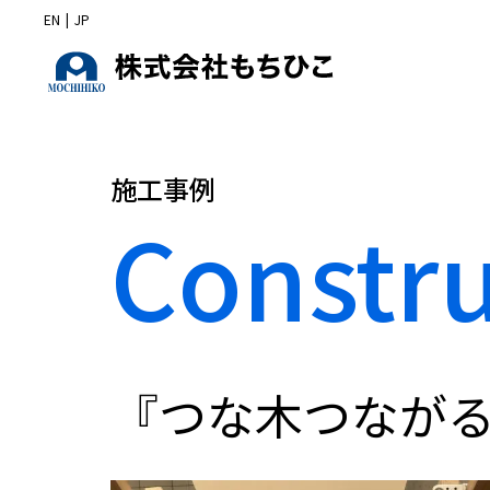
EN
|
JP
施工事例
Constr
『つな木つなが