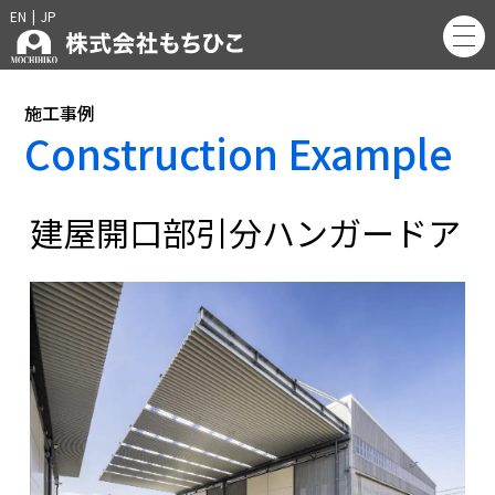
EN
|
JP
施工事例
Construction Example
建屋開口部引分ハンガードア