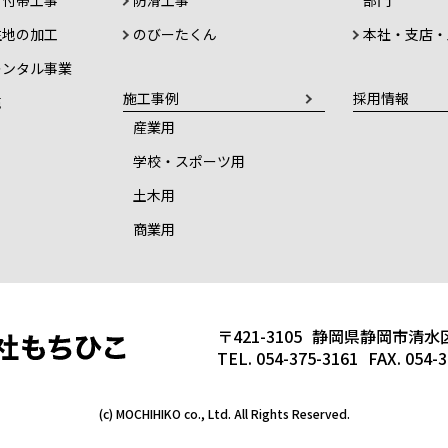
・付帯工事
防滑工事
部門
生地の加工
のびーたくん
本社・支店・
レンタル事業
施工事例
採用情報
売
産業用
学校・スポーツ用
土木用
商業用
〒421-3105
静岡県静岡市清水区
TEL. 054-375-3161
FAX. 054-
(c) MOCHIHIKO co., Ltd. All Rights Reserved.