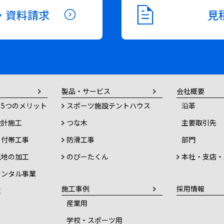
・資料請求
見
製品・サービス
会社概要
5つのメリット
スポーツ施設テントハウス
沿革
設計施工
つな木
主要取引先
・付帯工事
防滑工事
部門
生地の加工
のびーたくん
本社・支店・
レンタル事業
施工事例
採用情報
売
産業用
学校・スポーツ用