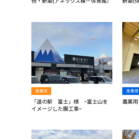
修・新築(アネックス棟－体育館）
新築(
商業用
産業用
「道の駅 富士」様 ~富士山を
農業用
イメージした膜工事~