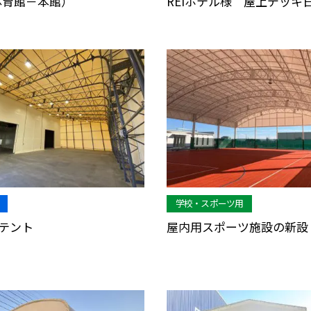
体育館－本館）
REIホテル様 屋上デッキ
学校・スポーツ用
テント
屋内用スポーツ施設の新設