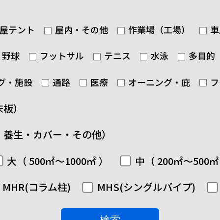
屋テント
屋内・その他
作業場（工場）
車
野球
フットサル
テニス
水泳
多目的
グ・施設
通路
医療
オーニング・庇
フ
床板）
・養生・カバー・その他）
大（ 500㎡～1000㎡ ）
中（ 200㎡～500㎡
MHR(コラム柱)
MHS(シングルパイプ)
検索