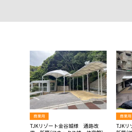
商業用
商業用
TJKリゾート金谷城様 通路改
TJK