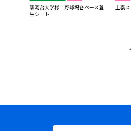
駿河台大学様 野球場各ベース養
土嚢ス
生シート
投
稿
ナ
ビ
ゲ