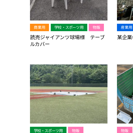
商業用
学校・スポーツ用
物販
産業用
読売ジャイアンツ球場様 テーブ
某企業
ルカバー
学校・スポーツ用
物販
物販