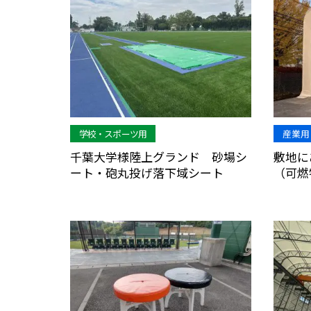
学校・スポーツ用
産業用
千葉大学様陸上グランド 砂場シ
敷地に
ート・砲丸投げ落下域シート
（可燃