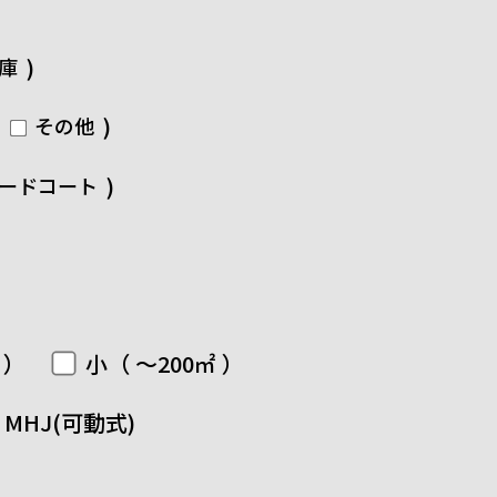
)
庫
)
その他
)
ードコート
 ）
小（ ～200㎡ ）
MHJ(可動式)