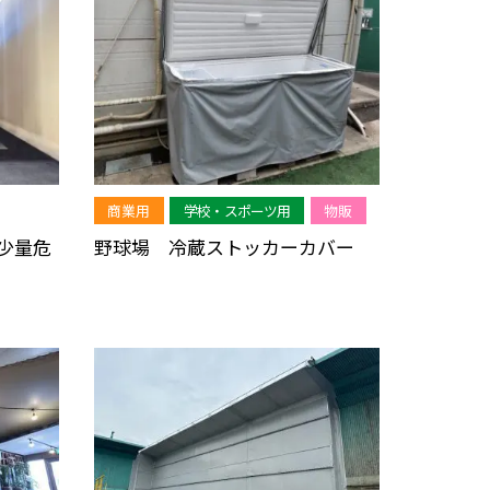
商業用
学校・スポーツ用
物販
少量危
野球場 冷蔵ストッカーカバー