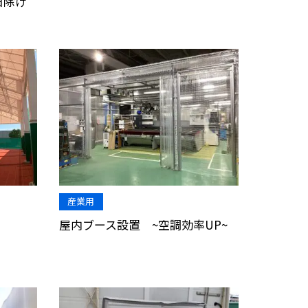
日除け
産業用
屋内ブース設置 ~空調効率UP~