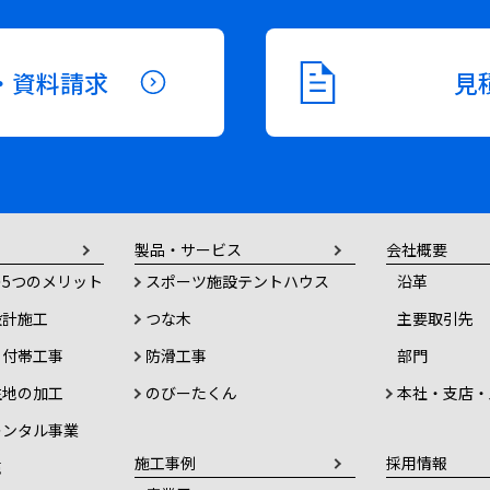
・資料請求
見
製品・サービス
会社概要
5つのメリット
スポーツ施設テントハウス
沿革
設計施工
つな木
主要取引先
・付帯工事
防滑工事
部門
生地の加工
のびーたくん
本社・支店・
レンタル事業
施工事例
採用情報
売