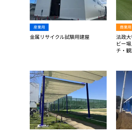
産業用
商業用
金属リサイクル試験用建屋
法政大
ビー場
チ・観