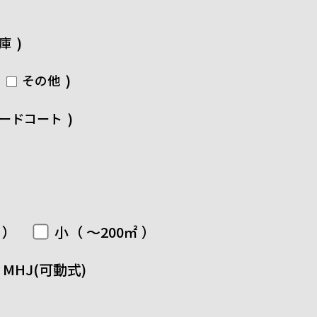
)
庫
)
その他
)
ードコート
 ）
小（ ～200㎡ ）
MHJ(可動式)