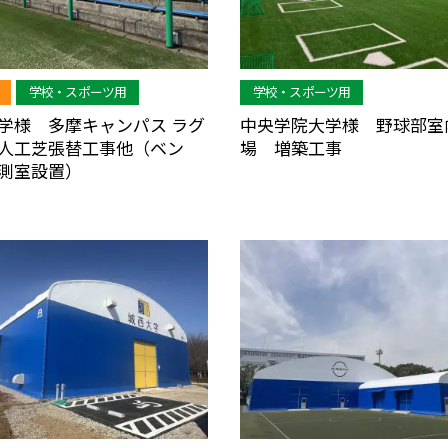
学校・スポーツ用
学校・スポーツ用
学様 多摩キャンパス ラグ
中央学院大学様 野球部室
人工芝張替工事他（ベン
場 増築工事
測室設置）