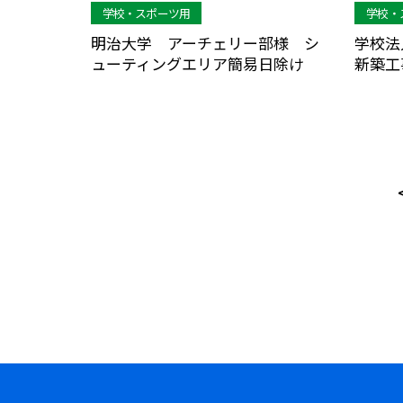
学校・スポーツ用
学校・
明治大学 アーチェリー部様 シ
学校法
ューティングエリア簡易日除け
新築工
投
稿
ナ
ビ
ゲ