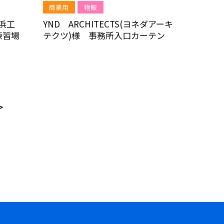
商業用
物販
浜工
YND ARCHITECTS(ヨネダアーキ
練習場
テクツ)様 事務所入口カーテン
>