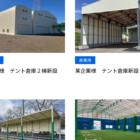
産業用
様 テント倉庫２棟新設
某企業様 テント倉庫新設