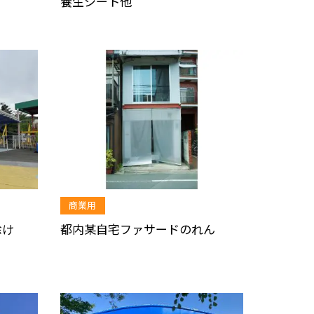
養生シート他
商業用
除け
都内某自宅ファサードのれん