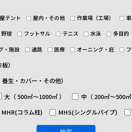
屋テント
屋内・その他
作業場（工場）
車
野球
フットサル
テニス
水泳
多目的
グ・施設
通路
医療
オーニング・庇
フ
床板）
・養生・カバー・その他）
大（ 500㎡～1000㎡ ）
中（ 200㎡～500㎡
MHR(コラム柱)
MHS(シングルパイプ)
検索