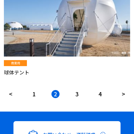
商業用
球体テント
投
<
1
2
3
4
>
稿
ナ