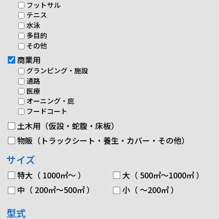
フットサル
テニス
水泳
多目的
その他
商業用
グランピング・施設
通路
医療
オーニング・庇
フードコート
土木用（仮設・蛇腹・床板）
物販（トラックシート・養生・カバー・その他）
サイズ
特大（ 1000㎡～ ）
大（ 500㎡～1000㎡ ）
中（ 200㎡～500㎡ ）
小（ ～200㎡ ）
型式