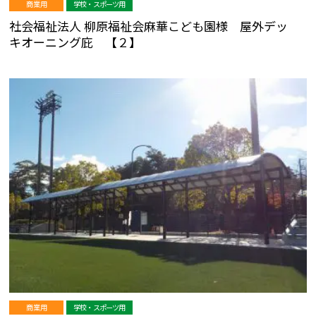
商業用
学校・スポーツ用
社会福祉法人 柳原福祉会麻華こども園様 屋外デッ
キオーニング庇 【２】
商業用
学校・スポーツ用