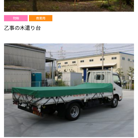
物販
商業用
乙事の木遣り台