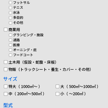
フットサル
テニス
水泳
多目的
その他
商業用
グランピング・施設
通路
医療
オーニング・庇
フードコート
土木用（仮設・蛇腹・床板）
物販（トラックシート・養生・カバー・その他）
サイズ
特大（ 1000㎡～ ）
大（ 500㎡～1000㎡ ）
中（ 200㎡～500㎡ ）
小（ ～200㎡ ）
型式