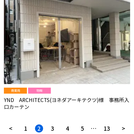
商業用
物販
YND ARCHITECTS(ヨネダアーキテクツ)様 事務所入
口カーテン
投
<
1
2
3
4
5
…
13
>