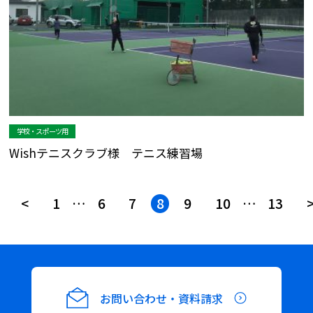
学校・スポーツ用
Wishテニスクラブ様 テニス練習場
投
<
1
…
6
7
8
9
10
…
13
稿
ナ
お問い合わせ・資料請求