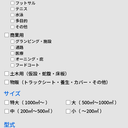
フットサル
テニス
水泳
多目的
その他
商業用
グランピング・施設
通路
医療
オーニング・庇
フードコート
土木用（仮設・蛇腹・床板）
物販（トラックシート・養生・カバー・その他）
サイズ
特大（ 1000㎡～ ）
大（ 500㎡～1000㎡ ）
中（ 200㎡～500㎡ ）
小（ ～200㎡ ）
型式