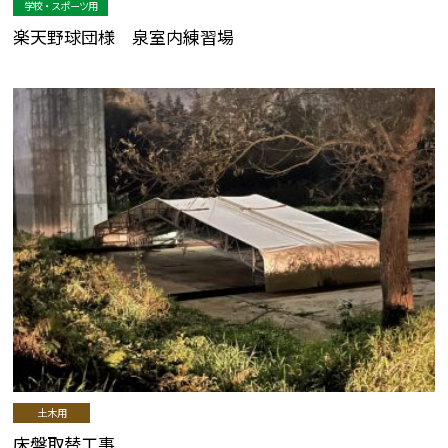
学校・スポーツ用
楽天野球団様 泉室内練習場
土木用
床盤取替工事