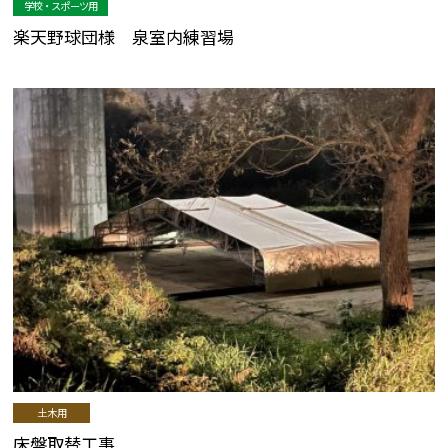
学校・スポーツ用
楽天野球団様 泉室内練習場
土木用
床盤取替工事