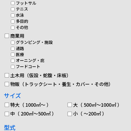
フットサル
テニス
水泳
多目的
その他
商業用
グランピング・施設
通路
医療
オーニング・庇
フードコート
土木用（仮設・蛇腹・床板）
物販（トラックシート・養生・カバー・その他）
サイズ
特大（ 1000㎡～ ）
大（ 500㎡～1000㎡ ）
中（ 200㎡～500㎡ ）
小（ ～200㎡ ）
型式