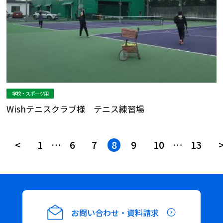
学校・スポーツ用
Wishテニスクラブ様 テニス練習場
投
<
1
…
6
7
8
9
10
…
13
稿
ナ
お問い合わせ・資料請求